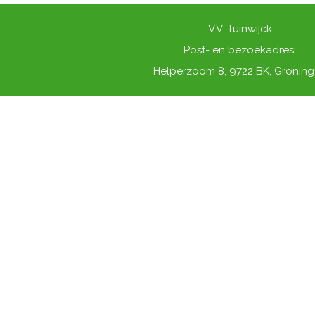
V.V. Tuinwijck
Post- en bezoekadres:
Helperzoom 8, 9722 BK, Gronin