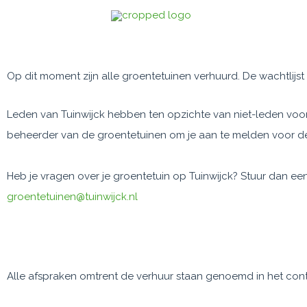
Ga
naar
Tuinieren
de
inhoud
Op dit moment zijn alle groentetuinen verhuurd. De wachtlijs
Leden van Tuinwijck hebben ten opzichte van niet-leden voor
beheerder van de groentetuinen om je aan te melden voor de 
Heb je vragen over je groentetuin op Tuinwijck? Stuur dan ee
groentetuinen@tuinwijck.nl
Overeenkomst
Alle afspraken omtrent de verhuur staan genoemd in het con