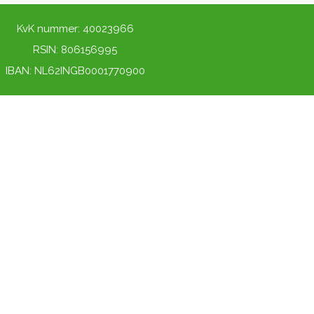
KvK nummer: 40023966
RSIN: 806156995
IBAN: NL62INGB0001770900