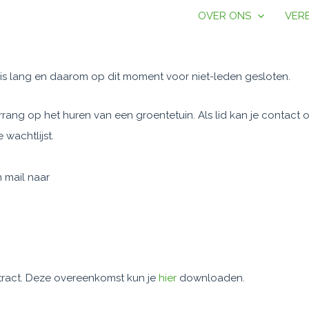
OVER ONS
VER
t is lang en daarom op dit moment voor niet-leden gesloten.
rang op het huren van een groentetuin. Als lid kan je contac
wachtlijst.
n mail naar
tract. Deze overeenkomst kun je
hier
downloaden.